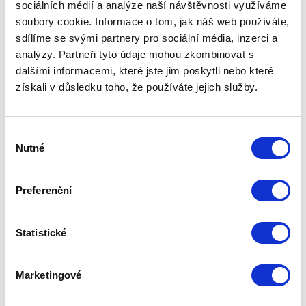
sociálních médií a analýze naší návštěvnosti využíváme
Nutné cookies pomáhají, aby byla webová stránka
soubory cookie. Informace o tom, jak náš web používáte,
použitelná tak, že umožní základní funkce jako
sdílíme se svými partnery pro sociální média, inzerci a
navigace stránky a přístup k zabezpečeným sekcím
analýzy. Partneři tyto údaje mohou zkombinovat s
webové stránky. Webová stránka nemůže správně
dalšími informacemi, které jste jim poskytli nebo které
fungovat bez těchto cookies.
získali v důsledku toho, že používáte jejich služby.
Maximální
Jméno
Poskytovatel
Účel
doba
Výběr
skladování
Nutné
souhlasu
CookieCo
Cookiebot
Stores the user's
1 rok
nsent
cookie consent
Preferenční
state for the
current domain
Statistické
rc::a
Google
This cookie is
Trvalé
used to
Marketingové
distinguish
between humans