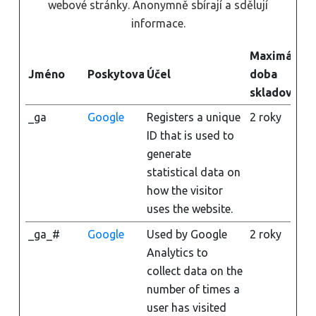
webové stránky. Anonymně sbírají a sdělují
informace.
Maximální
Jméno
Poskytovatel
Účel
doba
skladování
_ga
Google
Registers a unique
2 roky
ID that is used to
generate
statistical data on
how the visitor
uses the website.
_ga_#
Google
Used by Google
2 roky
Analytics to
collect data on the
number of times a
user has visited