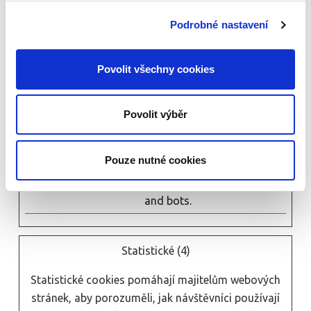
and bots. This is
Podrobné nastavení
beneficial for the
website, in order
to make valid
Povolit všechny cookies
reports on the use
of their website.
Povolit výběr
rc::c
Google
This cookie is
Relace
used to
Pouze nutné cookies
distinguish
between humans
and bots.
Statistické (4)
Statistické cookies pomáhají majitelům webových
stránek, aby porozuměli, jak návštěvníci používají