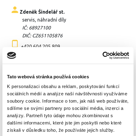
person
Zdeněk Šindelář st.
servis, náhradní díly
IČ: 68927100
DIČ: CZ651105876
phone_android
+420 604 205 809
local_post_office
sindelar.servis@seznam.cz
Tato webová stránka používá cookies
person
Zdeněk Šindelář ml.
K personalizaci obsahu a reklam, poskytování funkcí
servis, náhradní díly
sociálních médií a analýze naší návštěvnosti využíváme
IČ: 08161836
soubory cookie. Informace o tom, jak náš web používáte,
DIČ: CZ9603295702
sdílíme se svými partnery pro sociální média, inzerci a
phone_android
analýzy. Partneři tyto údaje mohou zkombinovat s
+420 734 635 830
dalšími informacemi, které jste jim poskytli nebo které
local_post_office
servis.zdenek@seznam.cz
získali v důsledku toho, že používáte jejich služby.