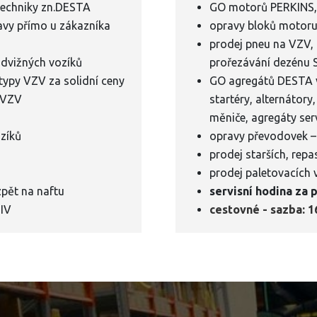
 techniky zn.DESTA
GO motorů PERKINS
ravy přímo u zákazníka
opravy bloků motoru,
prodej pneu na VZV, 
zdvižných vozíků
prořezávání dezénu 
 typy VZV za solidní ceny
GO agregátů DESTA 
u VZV
startéry, alternátory,
měniče, agregáty serv
zíků
opravy převodovek 
prodej starších, rep
prodej paletovacích 
pět na naftu
servisní hodina za 
 IV
cestovné - sazba: 1