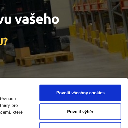
vu vašeho
U?
Povolit všechny cookies
těvnosti
tnery pro
Povolit výběr
acemi, které
ných vozíků