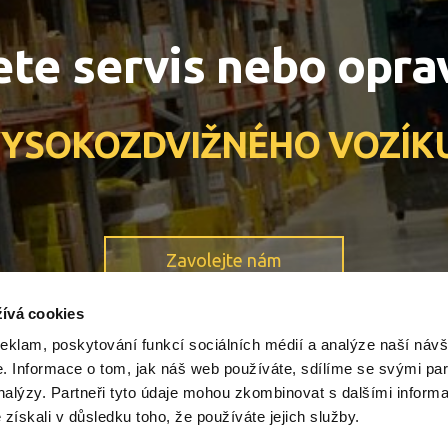
ete servis nebo opra
YSOKOZDVIŽNÉHO VOZÍK
Zavolejte nám
ívá cookies
reklam, poskytování funkcí sociálních médií a analýze naší návš
 Informace o tom, jak náš web používáte, sdílíme se svými par
analýzy. Partneři tyto údaje mohou zkombinovat s dalšími inform
é získali v důsledku toho, že používáte jejich služby.
SERVIS - Těšetice 34 - Areál ZD Těšetice | Servis a opravy vysokozdviž