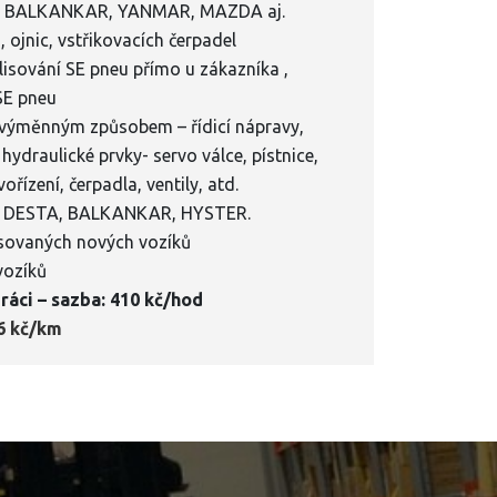
, BALKANKAR, YANMAR, MAZDA aj.
 ojnic, vstřikovacích čerpadel
lisování SE pneu přímo u zákazníka ,
SE pneu
výměnným způsobem – řídicí nápravy,
 hydraulické prvky- servo válce, pístnice,
ořízení, čerpadla, ventily, atd.
– DESTA, BALKANKAR, HYSTER.
asovaných nových vozíků
vozíků
práci – sazba: 410 kč/hod
6 kč/km​