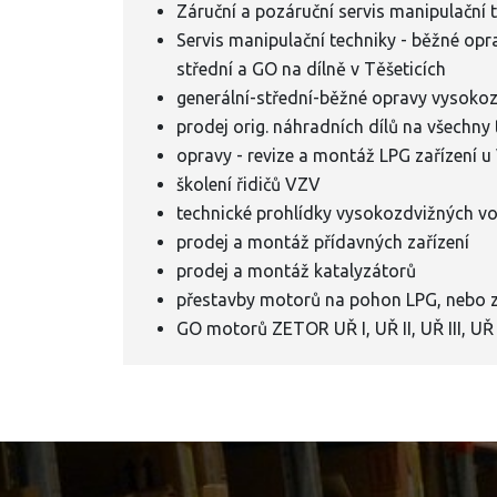
Záruční a pozáruční servis manipulační
Servis manipulační techniky - běžné op
střední a GO na dílně v Těšeticích
generální-střední-běžné opravy vysoko
prodej orig. náhradních dílů na všechny
opravy - revize a montáž LPG zařízení 
školení řidičů VZV
technické prohlídky vysokozdvižných vo
prodej a montáž přídavných zařízení
prodej a montáž katalyzátorů
přestavby motorů na pohon LPG, nebo z
GO motorů ZETOR UŘ I, UŘ II, UŘ III, UŘ