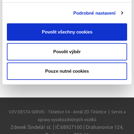
Podrobné nastavení
Povolit všechny cookies
Povolit výběr
Pouze nutné cookies
VZV DESTA SERVIS - Těšetice 34 - Areál ZD Těšetice | Servis a
opravy vysokozdvižných vozíků
Zdenek Šindelář st. | IČ:68927100 | Drahanovice 124,